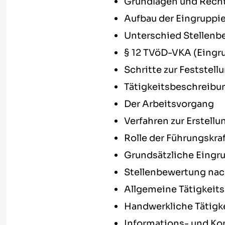
Grundlagen und Recht
Aufbau der Eingruppi
Unterschied Stellenb
§ 12 TVöD-VKA (Eingr
Schritte zur Feststell
Tätigkeitsbeschreibun
Der Arbeitsvorgang
Verfahren zur Erstell
Rolle der Führungskr
Grundsätzliche Eing
Stellenbewertung nach
Allgemeine Tätigkeit
Handwerkliche Tätigk
Informations- und K