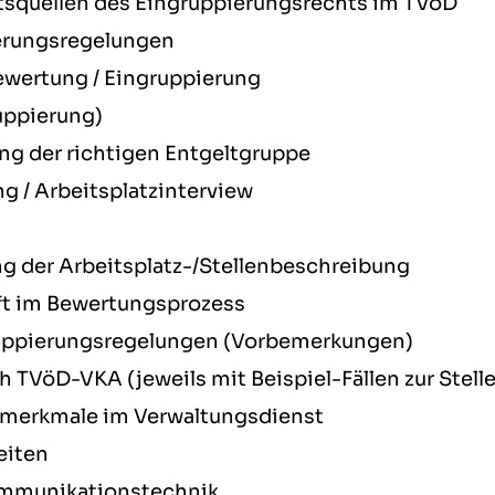
squellen des Eingruppierungsrechts im TVöD
erungsregelungen
ewertung / Eingruppierung
uppierung)
ung der richtigen Entgeltgruppe
g / Arbeitsplatzinterview
ung der Arbeitsplatz-/Stellenbeschreibung
aft im Bewertungsprozess
ruppierungsregelungen (Vorbemerkungen)
 TVöD-VKA (jeweils mit Beispiel-Fällen zur Stel
smerkmale im Verwaltungsdienst
eiten
ommunikationstechnik