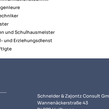
ngenieure
echniker
ster
en und Schulhausmeister
l- und Erziehungsdienst
ftigte
Schneider & Zajontz Consult G
Wannenäckerstraße 43