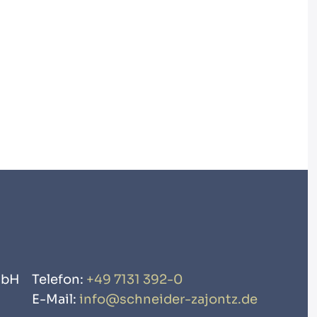
mbH
Telefon:
+49 7131 392-0
E-Mail:
info@schneider-zajontz.de