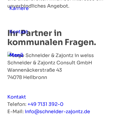
unverbindliches Angebot.
Karriere
Ihr Partner in
Kontakt
kommunalen Fragen.
Menü
Schneider & Zajontz Consult GmbH
Wannenäckerstraße 43
74078 Heilbronn
Kontakt
Telefon:
+49 7131 392-0
E-Mail:
info@schneider-zajontz.de