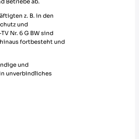
nd Betriebe ab.
ftigten z. B. in den
schutz und
-TV Nr. 6 G BW sind
 hinaus fortbesteht und
undige und
ein unverbindliches