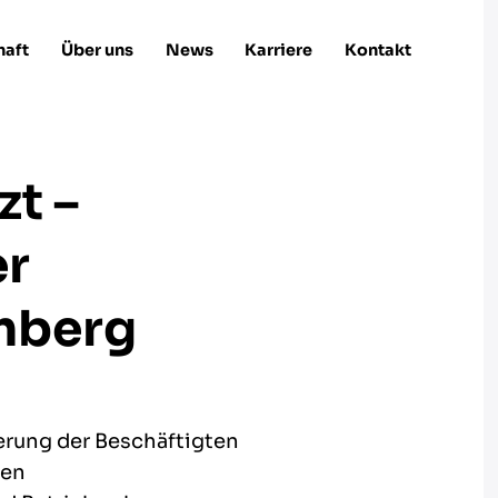
haft
Über uns
News
Karriere
Kontakt
zt –
er
mberg
ierung der Beschäftigten
den