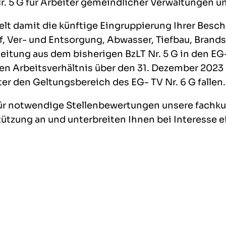
Nr. 5 G für Arbeiter gemeindlicher Verwaltungen u
elt damit die künftige Eingruppierung Ihrer Beschä
, Ver- und Entsorgung, Abwasser, Tiefbau, Brand
eitung aus dem bisherigen BzLT Nr. 5 G in den EG
ren Arbeitsverhältnis über den 31. Dezember 2023
ter den Geltungsbereich des EG- TV Nr. 6 G fallen.
für notwendige Stellenbewertungen unsere fachk
tützung an und unterbreiten Ihnen bei Interesse 